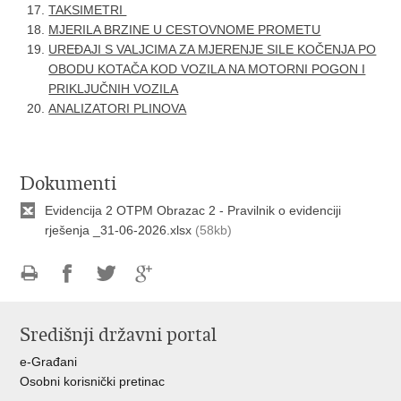
TAKSIMETRI
MJERILA BRZINE U CESTOVNOME PROMETU
UREĐAJI S VALJCIMA ZA MJERENJE SILE KOČENJA PO
OBODU KOTAČA KOD VOZILA NA MOTORNI POGON I
PRIKLJUČNIH VOZILA
ANALIZATORI PLINOVA
Dokumenti
Evidencija 2 OTPM Obrazac 2 - Pravilnik o evidenciji
rješenja _31-06-2026.xlsx
(58kb)
Ispiši
Podijeli
Podijeli
Podijeli
stranicu
na
na
na
Središnji državni portal
Facebooku
Twitteru
Google
+
e-Građani
Osobni korisnički pretinac