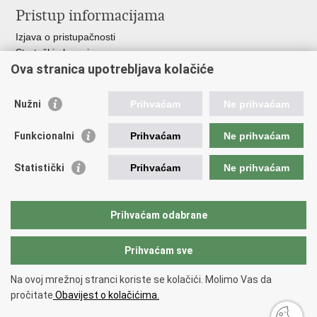
Pristup informacijama
Izjava o pristupačnosti
Strateški planovi
Ova stranica upotrebljava kolačiće
Planovi nabave
Godišnja izvješća
Financijski dokumenti
Nužni
Prihvaćam
Ne prihvaćam
Etički kodeks
Funkcionalni
Prihvaćam
Ne prihvaćam
Važne poveznice
Vlada RH
Statistički
Prihvaćam
Ne prihvaćam
Ministarstvo gospodarstva i održivog razvoja
Hrvatsko mjeriteljsko društvo
OIML
Prihvaćam odabrane
WELMEC
Prihvaćam sve
Na ovoj mrežnoj stranci koriste se kolačići. Molimo Vas da
Povratak na vrh
pročitate
Obavijest o kolačićima.
Copyright © 2026 Državni zavod za mjeriteljstvo.
Uvjeti korištenja
.