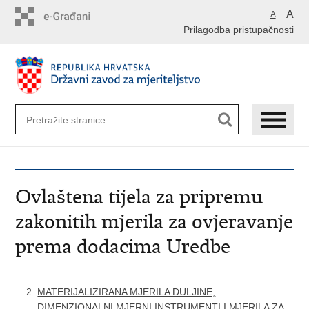
Preskoči
A
A
na
Prilagodba pristupačnosti
glavni
sadržaj
Ovlaštena tijela za pripremu
zakonitih mjerila za ovjeravanje
prema dodacima Uredbe
MATERIJALIZIRANA MJERILA DULJINE,
DIMENZIONALNI MJERNI INSTRUMENTI I MJERILA ZA