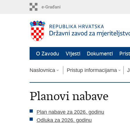
Preskoči
na
glavni
sadržaj
O Zavodu
Vijesti
Dokumenti
Pris
Naslovnica
Pristup informacijama
J
Planovi nabave
Plan nabave za 2026. godinu
Odluka za 2026. godinu