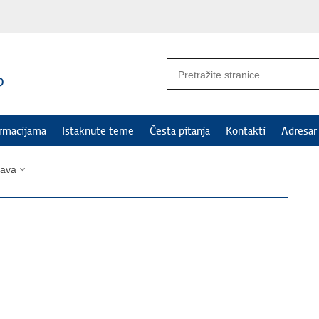
ormacijama
Istaknute teme
Česta pitanja
Kontakti
Adresar
bava