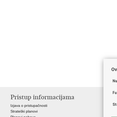
Ov
Nu
Fu
Pristup informacijama
V
St
Izjava o pristupačnosti
Vl
Strateški planovi
Min