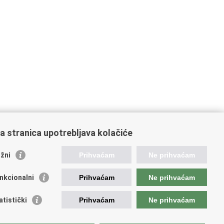
a stranica upotrebljava kolačiće
žni
Prihvaćam
Ne prihvaćam
nkcionalni
Prihvaćam
Ne prihvaćam
ažne poveznice
atistički
Prihvaćam
Ne prihvaćam
ada RH
istarstvo gospodarstva i održivog razvoja