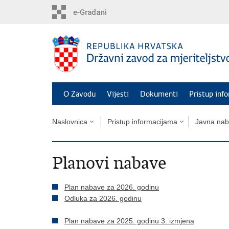
Preskoči
na
glavni
sadržaj
O Zavodu
Vijesti
Dokumenti
Pristup inf
Naslovnica
Pristup informacijama
Javna na
Planovi nabave
Plan nabave za 2026. godinu
Odluka za 2026. godinu
Plan nabave za 2025. godinu 3. izmjena