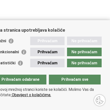
a stranica upotrebljava kolačiće
žni
Prihvaćam
Ne prihvaćam
ažne poveznice
nkcionalni
Prihvaćam
Ne prihvaćam
ada RH
nistarstvo gospodarstva i održivog razvoja
atistički
Prihvaćam
Ne prihvaćam
vatsko mjeriteljsko društvo
ML
Prihvaćam odabrane
Prihvaćam sve
ELMEC
ovoj mrežnoj stranci koriste se kolačići. Molimo Vas da
čitate
Obavijest o kolačićima.