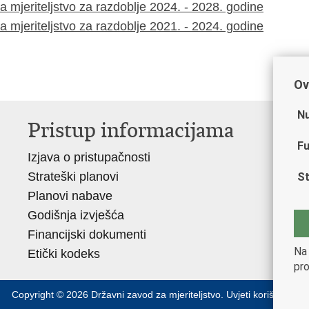
mjeriteljstvo za razdoblje 2024. - 2028. godine
mjeriteljstvo za razdoblje 2021. - 2024. godine
Ov
Nu
Pristup informacijama
V
Fu
Izjava o pristupačnosti
Vl
Strateški planovi
Mi
St
Planovi nabave
Hr
Godišnja izvješća
OI
Financijski dokumenti
W
Na 
Etički kodeks
pro
Copyright © 2026 Državni zavod za mjeriteljstvo.
Uvjeti korištenja
.