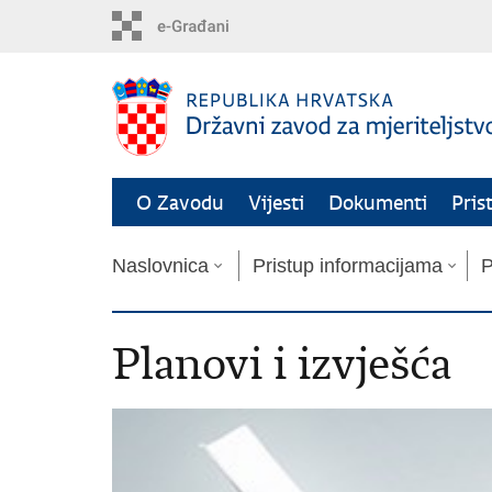
Preskoči
na
glavni
sadržaj
O Zavodu
Vijesti
Dokumenti
Pris
Naslovnica
Pristup informacijama
P
Planovi i izvješća