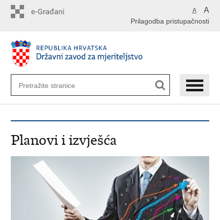
Preskoči
A
A
na
Prilagodba pristupačnosti
glavni
sadržaj
Planovi i izvješća