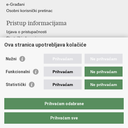
+
e-Građani
Osobni korisnički pretinac
Pristup informacijama
Izjava o pristupačnosti
Strateški planovi
Ova stranica upotrebljava kolačiće
Planovi nabave
Godišnja izvješća
Financijski dokumenti
Nužni
Prihvaćam
Ne prihvaćam
Etički kodeks
Funkcionalni
Prihvaćam
Ne prihvaćam
Važne poveznice
Vlada RH
Statistički
Prihvaćam
Ne prihvaćam
Ministarstvo gospodarstva i održivog razvoja
Hrvatsko mjeriteljsko društvo
OIML
Prihvaćam odabrane
WELMEC
Prihvaćam sve