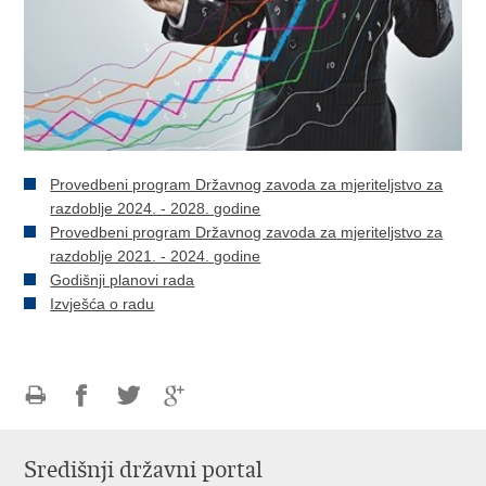
Provedbeni program Državnog zavoda za mjeriteljstvo za
razdoblje 2024. - 2028. godine
Provedbeni program Državnog zavoda za mjeriteljstvo za
razdoblje 2021. - 2024. godine
Godišnji planovi rada
Izvješća o radu
Ispiši
Podijeli
Podijeli
Podijeli
stranicu
na
na
na
Središnji državni portal
Facebooku
Twitteru
Google