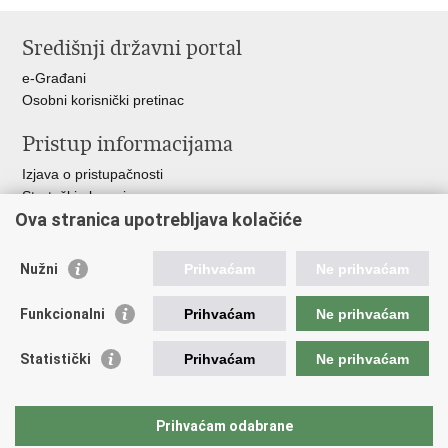
Ispiši
Podijeli
Podijeli
Podijeli
stranicu
na
na
na
Središnji državni portal
Facebooku
Twitteru
Google
+
e-Građani
Osobni korisnički pretinac
Pristup informacijama
Izjava o pristupačnosti
Strateški planovi
Ova stranica upotrebljava kolačiće
Planovi nabave
Godišnja izvješća
Financijski dokumenti
Nužni
Prihvaćam
Ne prihvaćam
Etički kodeks
Funkcionalni
Prihvaćam
Ne prihvaćam
Važne poveznice
Vlada RH
Statistički
Prihvaćam
Ne prihvaćam
Ministarstvo gospodarstva i održivog razvoja
Hrvatsko mjeriteljsko društvo
OIML
Prihvaćam odabrane
WELMEC