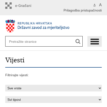
Preskoči
A
A
na
Prilagodba pristupačnosti
glavni
sadržaj
Vijesti
Filtrirajte vijesti: