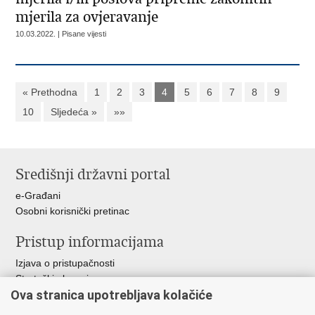
mjerila za ovjeravanje
10.03.2022. | Pisane vijesti
« Prethodna
1
2
3
4
5
6
7
8
9
10
Sljedeća »
»»
Središnji državni portal
e-Građani
Osobni korisnički pretinac
Pristup informacijama
Izjava o pristupačnosti
Strateški planovi
Ova stranica upotrebljava kolačiće
Planovi nabave
Godišnja izvješća