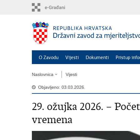
Preskoči
na
glavni
sadržaj
O Zavodu
Vijesti
Dokumenti
Pristup inf
Naslovnica
Vijesti
Objavljeno: 03.03.2026.
29. ožujka 2026. – Poče
vremena