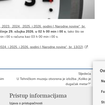
2023., 2024., 2025. i 2026. godini („Narodne novine“, br.
činje 29. ožujka 2026.
u 02 h 00 min i 00 s
, tako što se
in i 00 s računa kao 03 h 00 min i 00 s.
24. i 2025. i 2026. godini („Narodne novine“, br. 13/22)
.
Ov
Sljedeća
nim
U Tehničkom muzeju otvorena je izložba „Koliko je
Nu
dugačak metar?“
Fu
Pristup informacijama
V
St
Izjava o pristupačnosti
Vl