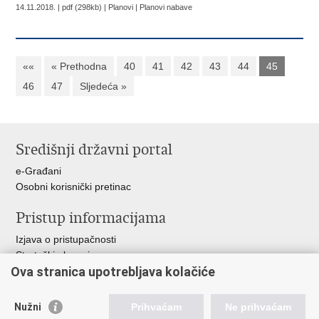
14.11.2018. | pdf (298kb) | Planovi |
Planovi nabave
««
« Prethodna
40
41
42
43
44
45
46
47
Sljedeća »
Središnji državni portal
e-Građani
Osobni korisnički pretinac
Pristup informacijama
Izjava o pristupačnosti
Strateški planovi
Ova stranica upotrebljava kolačiće
Planovi nabave
Godišnja izvješća
Financijski dokumenti
Nužni
Prihvaćam
Ne prihvaćam
Etički kodeks