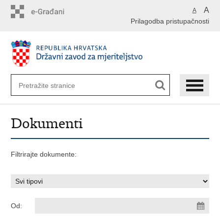
Preskoči
A
A
na
Prilagodba pristupačnosti
glavni
sadržaj
Dokumenti
Filtrirajte dokumente:
Od: